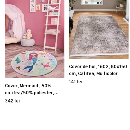
Covor de hol, 1602, 80x150
cm, Catifea, Multicolor
141 lei
Covor, Mermaid , 50%
catifea/50% poliester,
Multicolor
342 lei