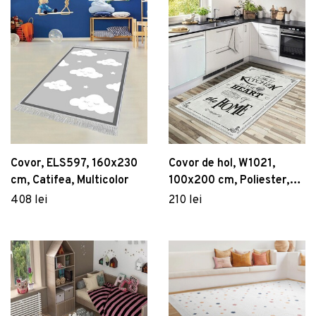
Covor, ELS597, 160x230
Covor de hol, W1021,
cm, Catifea, Multicolor
100x200 cm, Poliester,
Multicolor
408 lei
210 lei