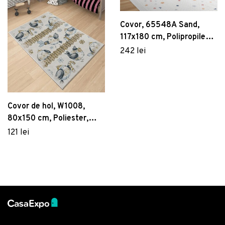
Covor, 65548A Sand,
117x180 cm, Polipropilena,
Crem
242 lei
Covor de hol, W1008,
80x150 cm, Poliester,
Multicolor
121 lei