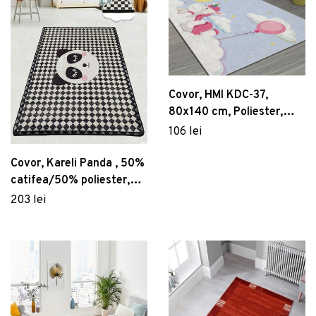
Covor, HMI KDC-37,
80x140 cm, Poliester,
Multicolor
106 lei
Covor, Kareli Panda , 50%
catifea/50% poliester,
Multicolor
203 lei