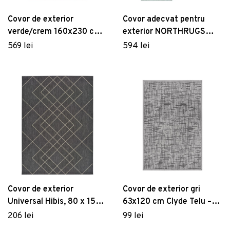
Covor de exterior
Covor adecvat pentru
verde/crem 160x230 cm
exterior NORTHRUGS
Gemini – Elle Decoration
Leyte, 160 x 230 cm,
569 lei
594 lei
verde-crem
Covor de exterior
Covor de exterior gri
Universal Hibis, 80 x 150
63x120 cm Clyde Telu –
cm, gri
Hanse Home
206 lei
99 lei