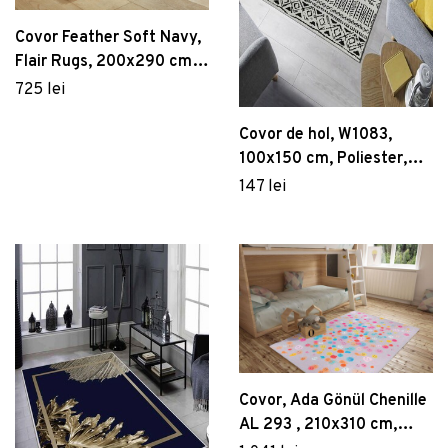
Covor Feather Soft Navy,
Flair Rugs, 200x290 cm,
polipropilena, bleumarin
725 lei
Covor de hol, W1083,
100x150 cm, Poliester,
Multicolor
147 lei
Covor, Ada Gönül Chenille
AL 293 , 210x310 cm,