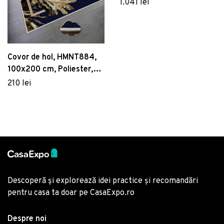
Poliester , Multicolor
1.041 lei
Covor de hol, HMNT884,
100x200 cm, Poliester,
Multicolor
210 lei
Descoperă și explorează idei practice și recomandări
pentru casa ta doar pe CasaExpo.ro
Despre noi