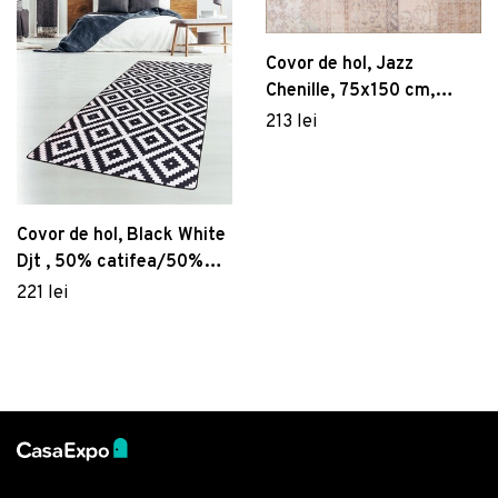
Covor de hol, Jazz
Chenille, 75x150 cm,
Poliester , Multicolor
213 lei
Covor de hol, Black White
Djt , 50% catifea/50%
poliester, Alb/Negru
221 lei