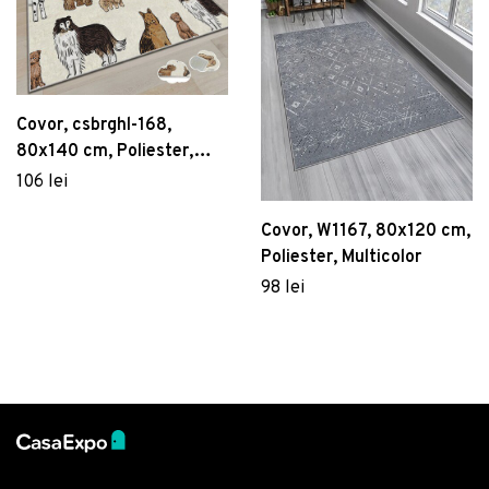
Covor, csbrghl-168,
80x140 cm, Poliester,
Multicolor
106 lei
Covor, W1167, 80x120 cm,
Poliester, Multicolor
98 lei