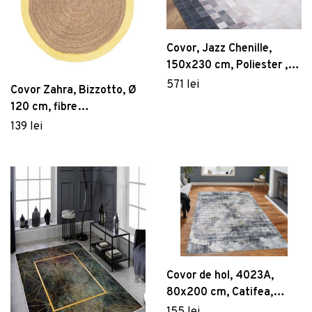
Covor, Jazz Chenille,
150x230 cm, Poliester ,
Multicolor
571 lei
Covor Zahra, Bizzotto, Ø
120 cm, fibre
naturale/hartie impletita,
139 lei
natural/galben
Covor de hol, 4023A,
80x200 cm, Catifea,
Multicolor