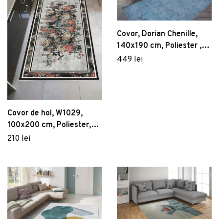
Covor, Dorian Chenille,
140x190 cm, Poliester ,
Multicolor
449 lei
Covor de hol, W1029,
100x200 cm, Poliester,
Multicolor
210 lei