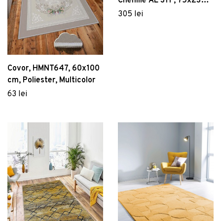
Chenille AL 311 , 75x230
cm, Poliester , Multicolor
305 lei
Covor, HMNT647, 60x100
cm, Poliester, Multicolor
63 lei