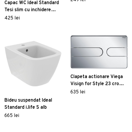
Capac WC Ideal Standard
Tesi slim cu inchidere
lenta pentru vas cu
425 lei
functie de bideu alb
Clapeta actionare Viega
Visign for Style 23 crom
lucios
635 lei
Bideu suspendat Ideal
Standard i.life S alb
665 lei