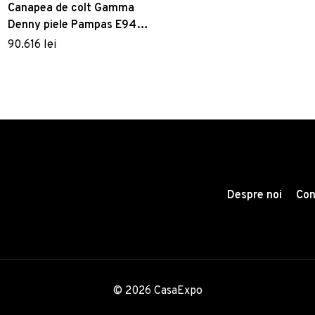
Canapea de colt Gamma
Missoni Cartagena alb-
Denny piele Pampas E940
negru
baza Dark Chrome -
90.616 lei
Titanium HandMade in Italy
Despre noi
Con
© 2026 CasaExpo