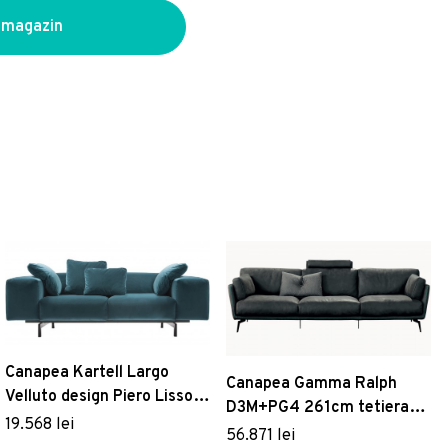
 magazin
Canapea Kartell Largo
Canapea Gamma Ralph
Velluto design Piero Lissoni
D3M+PG4 261cm tetiera
cu doua locuri doua brate
19.568 lei
piele Burt F615 HandMade
56.871 lei
226cm turcoaz