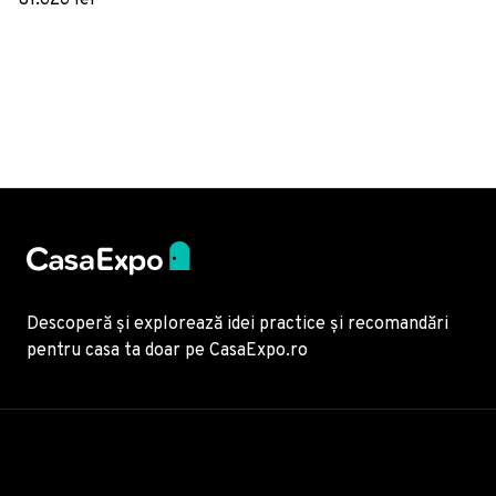
81.626 lei
HandMade in Italy
Descoperă și explorează idei practice și recomandări
pentru casa ta doar pe CasaExpo.ro