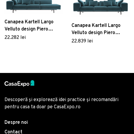
Canapea Kartell Largo
Canapea Kartell Largo
Velluto design Piero
Velluto design Piero
Lissoni cu 3 locuri brat
22.282 lei
Lissoni cu 3 locuri doua
22.839 lei
dreapta 298cm turcoaz
brate 301cm verde padure
Descoperă și explorează idei practice și recomandări
pentru casa ta doar pe CasaExpo.ro
Despre noi
Contact