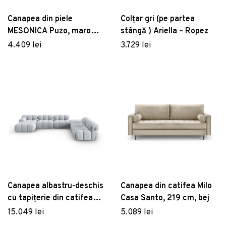
Canapea din piele
Colțar gri (pe partea
MESONICA Puzo, maro
stângă ) Ariella – Ropez
închis
4.409 lei
3.729 lei
Canapea albastru-deschis
Canapea din catifea Milo
cu tapițerie din catifea
Casa Santo, 219 cm, bej
379 cm Bellis – Micadoni
15.049 lei
5.089 lei
Home