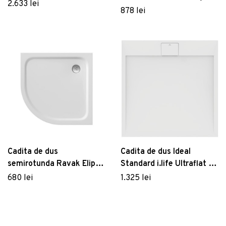
Radaway Teos F
2.633 lei
Patmos A Compact
878 lei
100x80x4cm marmura
90x90 cm
antracit
Cadita de dus
Cadita de dus Ideal
semirotunda Ravak Elipso
Standard i.life Ultraflat S
Pro-80 Chrome 80x80cm
90x90cm alb
680 lei
1.325 lei
alb