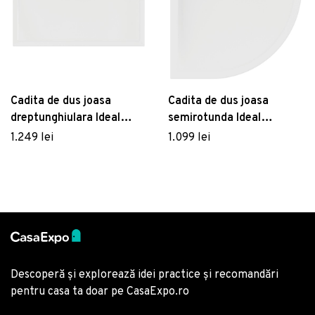
Cadita de dus joasa
Cadita de dus joasa
dreptunghiulara Ideal
semirotunda Ideal
Standard Ultra Flat New
Standard Ultra Flat New
1.249 lei
1.099 lei
120x70cm acril alb
80x80cm acril alb mat
Descoperă și explorează idei practice și recomandări
pentru casa ta doar pe CasaExpo.ro