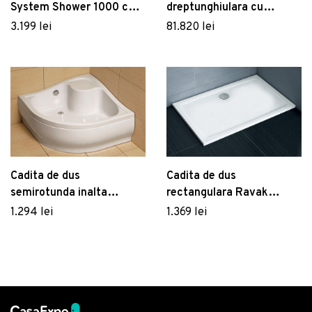
System Shower 1000 cu
dreptunghiulara cu
baterie termostatata
hidromasaj si sauna
3.199 lei
81.820 lei
negru mat
Novellini Skill Dual
Hammam 160x97cm
cadita joasa 4.5cm
interior alb mat finisaj
Pearl Grey
Cadita de dus
Cadita de dus
rectangulara Ravak
semirotunda inalta
Gigant Pro Flat 100x80cm
Radaway Korfu A 80x80
1.369 lei
1.294 lei
alb
cm