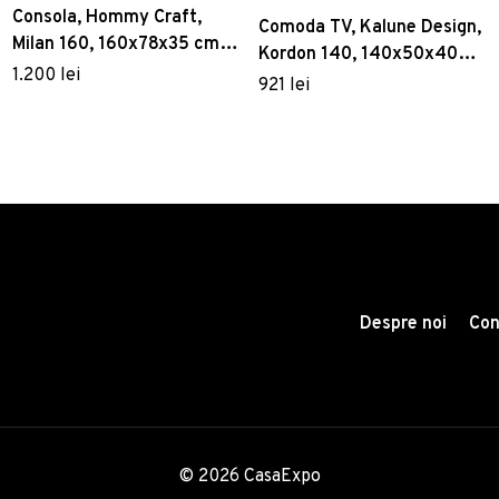
Consola, Hommy Craft,
Comoda TV, Kalune Design,
Milan 160, 160x78x35 cm,
Kordon 140, 140x50x40
Maro
1.200 lei
cm, Maro închis/Negru
921 lei
Despre noi
Con
© 2026 CasaExpo