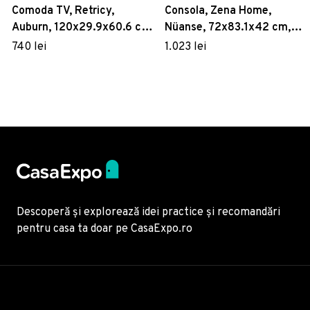
Comoda TV, Retricy,
Consola, Zena Home,
Auburn, 120x29.9x60.6 cm,
Nüanse, 72x83.1x42 cm,
PAL, Stejar / Alb
PAL, Stejar alb
740 lei
1.023 lei
Descoperă și explorează idei practice și recomandări
pentru casa ta doar pe CasaExpo.ro