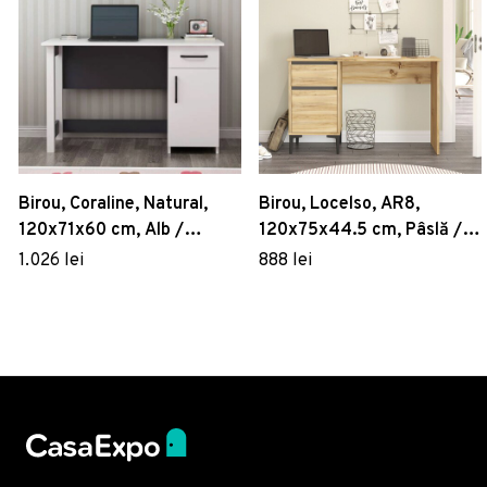
Birou, Coraline, Natural,
Birou, Locelso, AR8,
120x71x60 cm, Alb /
120x75x44.5 cm, Pâslă /
Antracit
Antracit
1.026 lei
888 lei