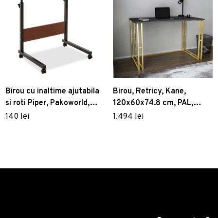
Birou cu inaltime ajutabila
Birou, Retricy, Kane,
si roti Piper, Pakoworld,
120x60x74.8 cm, PAL,
60x40x69 cm, MDF/metal,
Aur/Antracit
140 lei
1.494 lei
maro inchis/negru