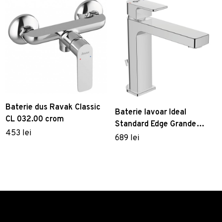
Baterie dus Ravak Classic
Baterie lavoar Ideal
CL 032.00 crom
Standard Edge Grande
453 lei
ventil metalic pop-up corp
689 lei
subtire