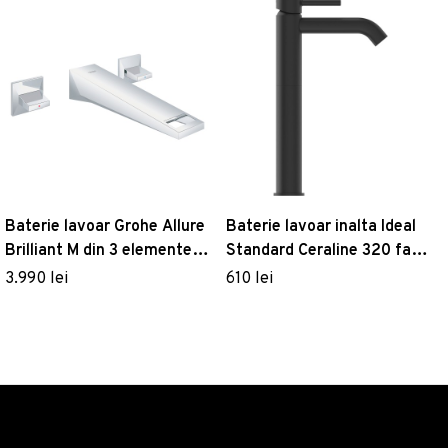
Baterie lavoar Grohe Allure
Baterie lavoar inalta Ideal
Brilliant M din 3 elemente
Standard Ceraline 320 fara
de perete necesita corp
ventil negru mat
3.990 lei
610 lei
ingropat crom