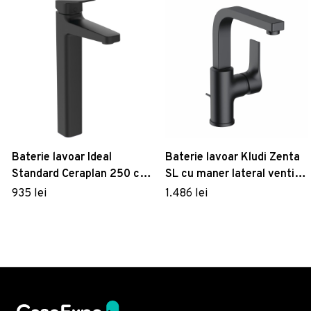
Baterie lavoar Ideal
Baterie lavoar Kludi Zenta
Standard Ceraplan 250 cu
SL cu maner lateral ventil
ventil pop-up metallic
pop-up negru mat
935 lei
1.486 lei
pentru lavoare tip bol Silk
Black