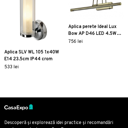
Aplica perete Ideal Lux
Bow AP D46 LED 4.5W
46x18cm IP20 bronz
756 lei
Aplica SLV WL 105 1x40W
E14 23.5cm IP44 crom
533 lei
Descoperă și explorează idei practice și recomandări